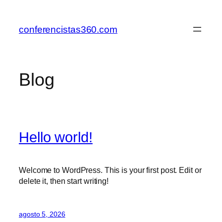
Saltar
al
conferencistas360.com
contenido
Blog
Hello world!
Welcome to WordPress. This is your first post. Edit or
delete it, then start writing!
agosto 5, 2026